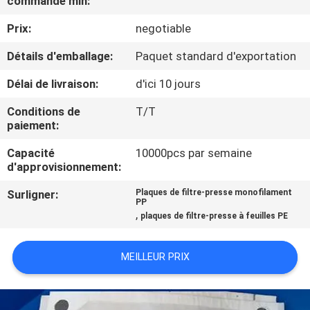
commande min:
D'USINE
Prix:
negotiable
CONTRÔLE
Détails d'emballage:
Paquet standard d'exportation
DE
Délai de livraison:
d'ici 10 jours
QUALITÉ
Conditions de
T/T
paiement:
CONTACTEZ-
Capacité
10000pcs par semaine
d'approvisionnement:
NOUS
Surligner:
Plaques de filtre-presse monofilament
PP
DEMANDEZ
,
plaques de filtre-presse à feuilles PE
UNE
MEILLEUR PRIX
CITATION
SITEMAP