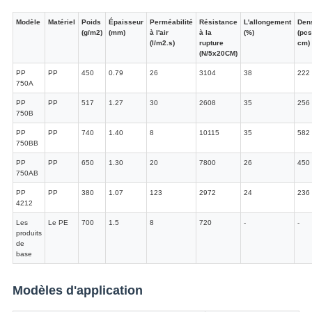
Modèle
Matériel
Poids
Épaisseur
Perméabilité
Résistance
L'allongement
Den
(g/m2)
(mm)
à l'air
à la
(%)
(pcs
(l/m2.s)
rupture
cm)
(N/5x20CM)
PP
PP
450
0.79
26
3104
38
222
750A
PP
PP
517
1.27
30
2608
35
256
750B
PP
PP
740
1.40
8
10115
35
582
750BB
PP
PP
650
1.30
20
7800
26
450
750AB
PP
PP
380
1.07
123
2972
24
236
4212
Les
Le PE
700
1.5
8
720
-
-
produits
de
base
Modèles d'application