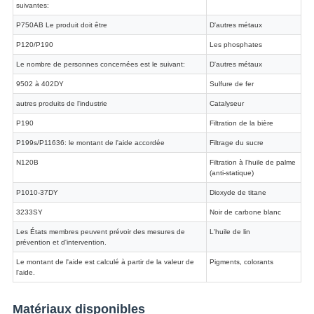
suivantes:
P750AB Le produit doit être
D'autres métaux
P120/P190
Les phosphates
Le nombre de personnes concernées est le suivant:
D'autres métaux
9502 à 402DY
Sulfure de fer
autres produits de l'industrie
Catalyseur
P190
Filtration de la bière
P199s/P11636: le montant de l'aide accordée
Filtrage du sucre
N120B
Filtration à l'huile de palme
(anti-statique)
P1010-37DY
Dioxyde de titane
3233SY
Noir de carbone blanc
Les États membres peuvent prévoir des mesures de
L'huile de lin
prévention et d'intervention.
Le montant de l'aide est calculé à partir de la valeur de
Pigments, colorants
l'aide.
Matériaux disponibles