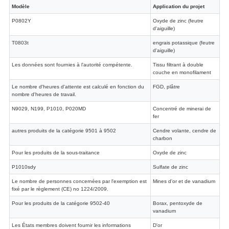
Modèle
Application du projet
P0802Y
Oxyde de zinc (feutre
d'aiguille)
T0803t
engrais potassique (feutre
d'aiguille)
Les données sont fournies à l'autorité compétente.
Tissu filtrant à double
couche en monofilament
Le nombre d'heures d'attente est calculé en fonction du
FGD, plâtre
nombre d'heures de travail.
N9029, N199, P1010, P020MD
Concentré de minerai de
fer
autres produits de la catégorie 9501 à 9502
Cendre volante, cendre de
charbon
Pour les produits de la sous-traitance
Oxyde de zinc
P1010sdy
Sulfate de zinc
Le nombre de personnes concernées par l'exemption est
Mines d'or et de vanadium
fixé par le règlement (CE) no 1224/2009.
Pour les produits de la catégorie 9502-40
Borax, pentoxyde de
vanadium
Les États membres doivent fournir les informations
D'or