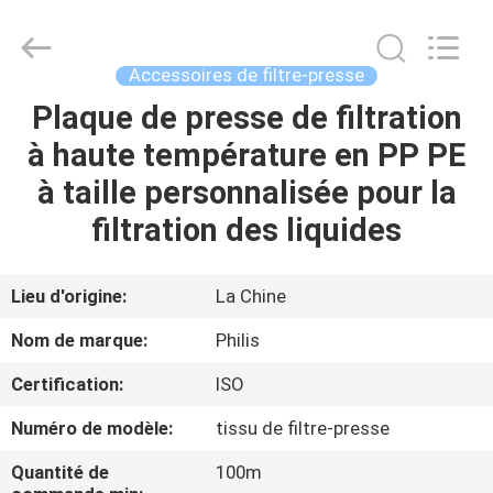
Hangzhou
Philis
Filter
Technology
Co.,
Accessoires de filtre-presse
Ltd..
All
Plaque de presse de filtration
MAISON
Rights
Reserved.
à haute température en PP PE
DES
à taille personnalisée pour la
PRODUITS
filtration des liquides
AU
Lieu d'origine:
La Chine
SUJET
Nom de marque:
Philis
DE
Certification:
ISO
NOUS
Numéro de modèle:
tissu de filtre-presse
VISITE
Quantité de
100m