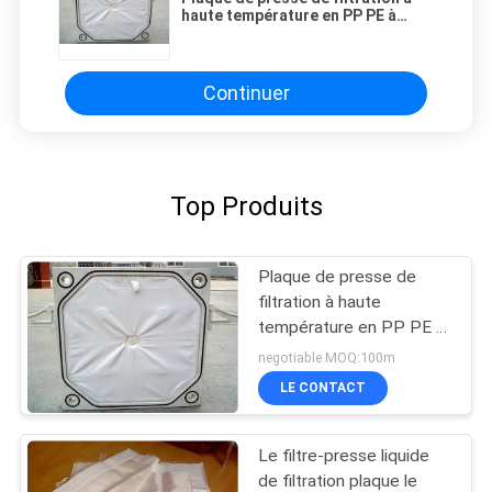
haute température en PP PE à
taille personnalisée pour la
filtration des liquides
Continuer
Top Produits
Plaque de presse de
filtration à haute
température en PP PE à
taille personnalisée pour
negotiable MOQ:100m
la filtration des liquides
LE CONTACT
Le filtre-presse liquide
de filtration plaque le