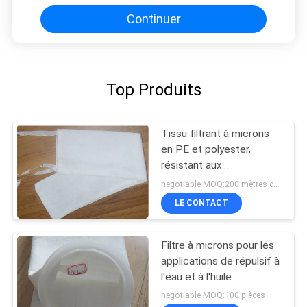
Continuer
Top Produits
Tissu filtrant à microns
en PE et polyester,
résistant aux
températures élevées et
negotiable MOQ:200 mètres carrés
ayant d'excellentes
LE CONTACT
propriétés antiacides et
antialcalins
Filtre à microns pour les
applications de répulsif à
l'eau et à l'huile
negotiable MOQ:100 pièces