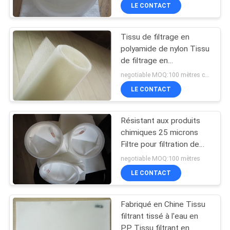
LE CONTACT
Tissu de filtrage en
polyamide de nylon Tissu
de filtrage en
monofilament de
negotiable MOQ:100 mètres carrés
polyamide pour le
LE CONTACT
traitement des minéraux
Résistant aux produits
chimiques 25 microns
Filtre pour filtration de
liquide et longue durée
negotiable MOQ:100 mètres
de vie
LE CONTACT
Fabriqué en Chine Tissu
filtrant tissé à l'eau en
PP Tissu filtrant en