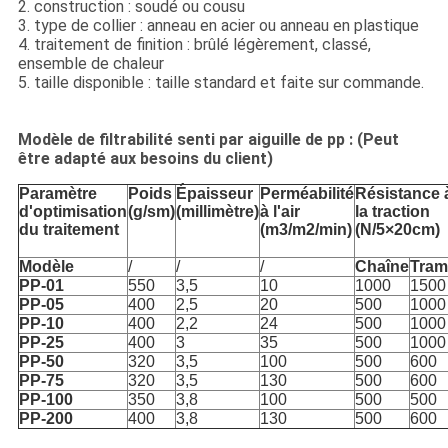
2. construction : soudé ou cousu
3. type de collier : anneau en acier ou anneau en plastique
4. traitement de finition : brûlé légèrement, classé,
ensemble de chaleur
5. taille disponible : taille standard et faite sur commande.
Modèle de filtrabilité senti par aiguille de pp : (Peut
être adapté aux besoins du client)
Paramètre
Poids
Épaisseur
Perméabilité
Résistance 
d'optimisation
(g/sm)
(millimètre)
à l'air
la traction
du traitement
(m3/m2/min)
(N/5×20cm)
Modèle
/
/
/
Chaîne
Tram
PP-01
550
3,5
10
1000
1500
PP-05
400
2,5
20
500
1000
PP-10
400
2,2
24
500
1000
PP-25
400
3
35
500
1000
PP-50
320
3,5
100
500
600
PP-75
320
3,5
130
500
600
PP-100
350
3,8
100
500
500
PP-200
400
3,8
130
500
600