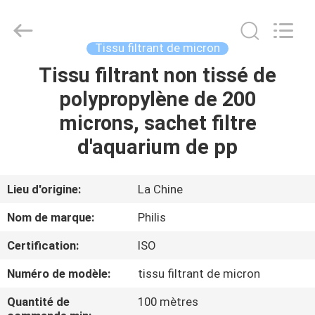
Hangzhou
Philis
Filter
Technology
Co.,
Tissu filtrant de micron
Ltd..
All
Tissu filtrant non tissé de
MAISON
Rights
Reserved.
polypropylène de 200
DES
microns, sachet filtre
PRODUITS
d'aquarium de pp
AU
Lieu d'origine:
La Chine
SUJET
Nom de marque:
Philis
DE
Certification:
ISO
NOUS
Numéro de modèle:
tissu filtrant de micron
VISITE
Quantité de
100 mètres