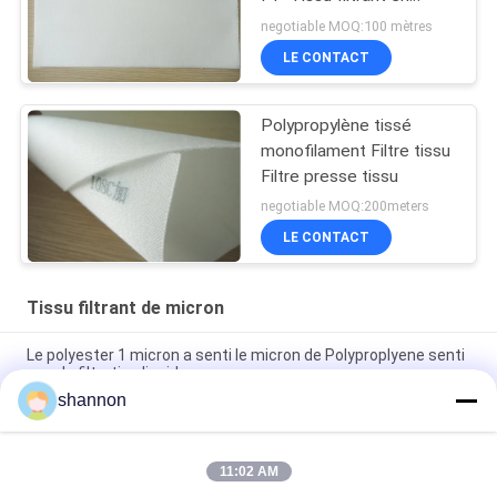
rouleau Tissu filtrant en
negotiable MOQ:100 mètres
micron Polypropylène
LE CONTACT
Tissu filtrant en
polypropylène
Polypropylène tissé
monofilament Filtre tissu
Filtre presse tissu
negotiable MOQ:200meters
LE CONTACT
Tissu filtrant de micron
Le polyester 1 micron a senti le micron de Polyproplyene senti
pour la filtration liquide
shannon
Festin de tissu filtrant de micron de polyester avec la filtration
liquide antistatique d'ingrédients de silicone
11:02 AM
5 / Tissu de filtre de micron de PE de 10 microns antistatique