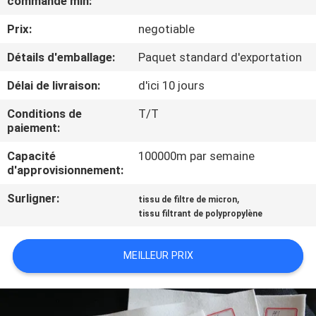
commande min:
D'USINE
Prix:
negotiable
CONTRÔLE
Détails d'emballage:
Paquet standard d'exportation
DE
Délai de livraison:
d'ici 10 jours
QUALITÉ
Conditions de
T/T
paiement:
CONTACTEZ-
Capacité
100000m par semaine
d'approvisionnement:
NOUS
Surligner:
,
tissu de filtre de micron
tissu filtrant de polypropylène
DEMANDEZ
UNE
MEILLEUR PRIX
CITATION
PLAN