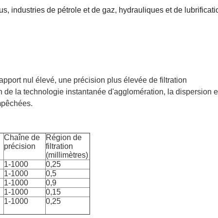
s, industries de pétrole et de gaz, hydrauliques et de lubrificati
rapport nul élevé, une précision plus élevée de filtration
n de la technologie instantanée d'agglomération, la dispersion et
mpêchées.
Chaîne de
Région de
précision
filtration
(millimètres)
1-1000
0,25
1-1000
0,5
1-1000
0,9
1-1000
0,15
1-1000
0,25