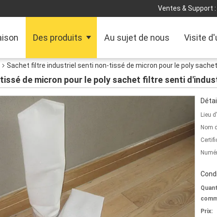
Ventes & Support :
ison
Des produits
Au sujet de nous
Visite d
Sachet filtre industriel senti non-tissé de micron pour le poly sachet 
-tissé de micron pour le poly sachet filtre senti d'indus
Détai
Lieu d
Nom d
Certifi
Numér
Condi
Quant
comm
Prix: