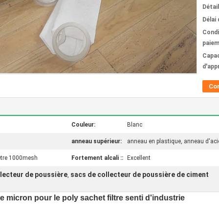
Détai
Délai 
Condi
paiem
Capac
d'app
Co
Couleur:
Blanc
anneau supérieur:
anneau en plastique, anneau d'acier
 être 1000mesh
Fortement alcali ::
Excellent
llecteur de poussière
sacs de collecteur de poussière de ciment
,
de micron pour le poly sachet filtre senti d'industrie