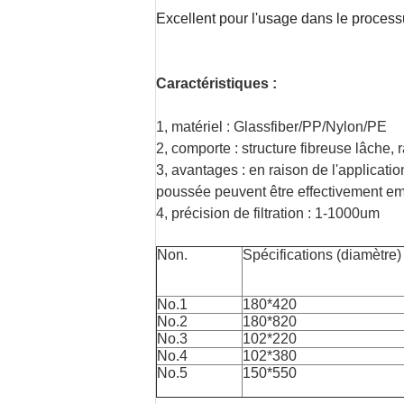
Excellent pour l'usage dans le processu
Caractéristiques :
1, matériel : Glassfiber/PP/Nylon/PE
2, comporte : structure fibreuse lâche, 
3, avantages : en raison de l'applicatio
poussée peuvent être effectivement e
4, précision de filtration : 1-1000um
Non.
Spécifications (diamètre)
No.1
180*420
No.2
180*820
No.3
102*220
No.4
102*380
No.5
150*550