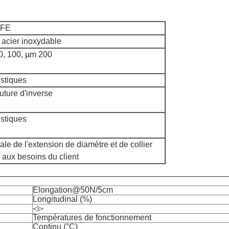
TFE
, acier inoxydable
50, 100, µm 200
istiques
uture d'inverse
istiques
ale de l'extension de diamètre et de collier
 aux besoins du client
Elongation@50N/5cm
Longitudinal (%)
<3>
Températures de fonctionnement
Continu (°C)