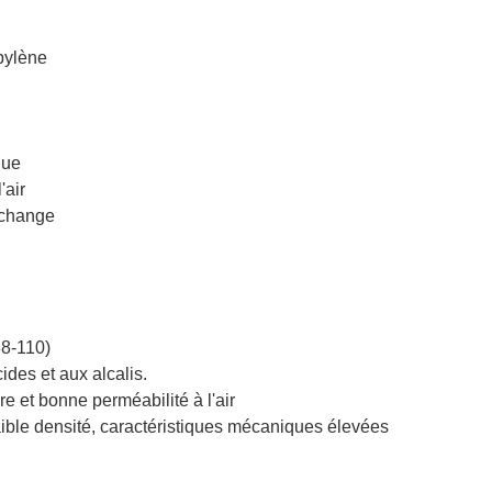
opylène
que
'air
rchange
88-110)
ides et aux alcalis.
re et bonne perméabilité à l'air
 faible densité, caractéristiques mécaniques élevées