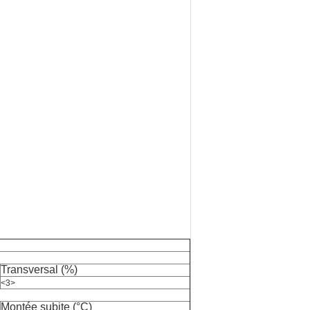
Transversal (%)
<3>
Montée subite (°C)