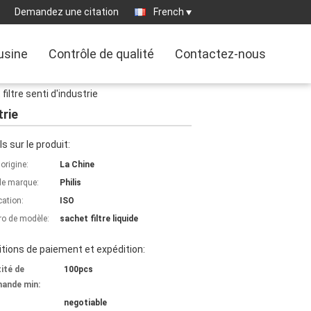
Demandez une citation
French
'usine
Contrôle de qualité
Contactez-nous
filtre senti d'industrie
trie
ls sur le produit:
'origine:
La Chine
e marque:
Philis
cation:
ISO
o de modèle:
sachet filtre liquide
tions de paiement et expédition:
ité de
100pcs
ande min:
negotiable