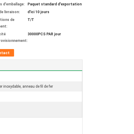
ls d'emballage:
Paquet standard d'exportation
de livraison:
d'ici 10 jours
tions de
T/T
ent:
ité
30000PCS PAR jour
rovisionnement:
ntact
 inoxydable, anneau de fil de fer