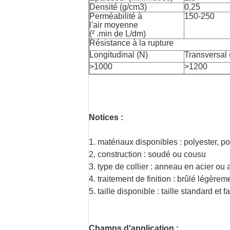
Densité (g/cm3)
0,25
Perméabilité à
150-250
l'air moyenne
(² .min de L/dm)
Résistance à la rupture
Longitudinal (N)
Transversal 
>1000
>1200
Notices :
1. matériaux disponibles : polyester, p
2. construction : soudé ou cousu
3. type de collier : anneau en acier ou
4. traitement de finition : brûlé légèr
5. taille disponible : taille standard et
Champs d'application :