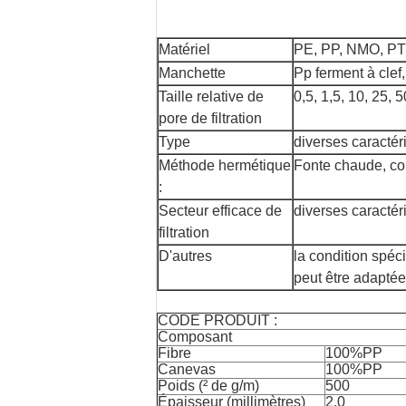
Matériel
PE, PP, NMO, P
Manchette
Pp ferment à clef
Taille relative de
0,5, 1,5, 10, 25, 
pore de filtration
Type
diverses caractér
Méthode hermétique
Fonte chaude, co
:
Secteur efficace de
diverses caractér
filtration
D'autres
la condition spéci
peut être adaptée
CODE PRODUIT :
Composant
Fibre
100%PP
Canevas
100%PP
Poids (² de g/m)
500
Épaisseur (millimètres)
2,0