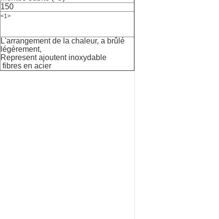
150
<1>
L'arrangement de la chaleur, a brûlé
légèrement,
Represent ajoutent inoxydable
fibres en acier