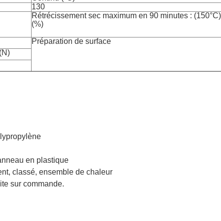
130
Rétrécissement sec maximum en 90 minutes : (150°C)
(%)
Préparation de surface
(N)
olypropylène
 anneau en plastique
ement, classé, ensemble de chaleur
 faite sur commande.