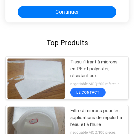
Continuer
Top Produits
Tissu filtrant à microns
en PE et polyester,
résistant aux
températures élevées et
negotiable MOQ:200 mètres carrés
ayant d'excellentes
LE CONTACT
propriétés antiacides et
antialcalins
Filtre à microns pour les
applications de répulsif à
l'eau et à l'huile
negotiable MOQ:100 pièces