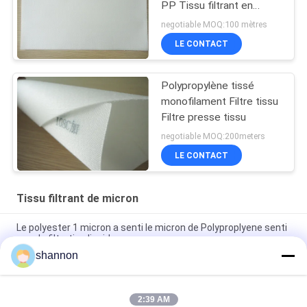
PP Tissu filtrant en
rouleau Tissu filtrant en
negotiable MOQ:100 mètres
micron Polypropylène
LE CONTACT
Tissu filtrant en
polypropylène
Polypropylène tissé
monofilament Filtre tissu
Filtre presse tissu
negotiable MOQ:200meters
LE CONTACT
Tissu filtrant de micron
Le polyester 1 micron a senti le micron de Polyproplyene senti
pour la filtration liquide
shannon
Festin de tissu filtrant de micron de polyester avec la filtration
liquide antistatique d'ingrédients de silicone
2:39 AM
5 / Tissu de filtre de micron de PE de 10 microns antistatique