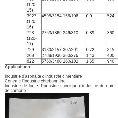
(120-
15)
3927
4598/3154
156/106
0,9
524
(120-
16)
728
2753/1869
246/310
0,89
360
(120-
17)
729
3180/2157
307/201
0,72
315
208
2788/1930
360/276
1,43
400
822
5760/3480
260/102
1,65
940
Applications :
Industrie d'asphalte d'industrie cimentière
Centrale l'industrie charbonnière
Industrie de fonte d'industrie chimique d'industrie de noir
de carbone