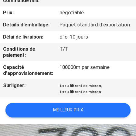
commande min:
D'USINE
Prix:
negotiable
CONTRÔLE
Détails d'emballage:
Paquet standard d'exportation
DE
Délai de livraison:
d'ici 10 jours
QUALITÉ
Conditions de
T/T
paiement:
CONTACTEZ-
Capacité
100000m par semaine
d'approvisionnement:
NOUS
Surligner:
,
tissu filtrant de micron
tissu filtrant de micron
DEMANDEZ
UNE
MEILLEUR PRIX
CITATION
PLAN