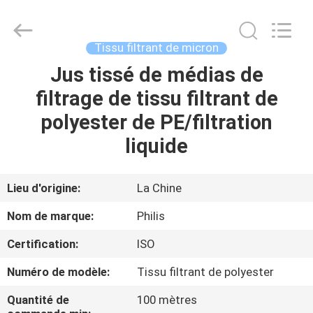
Hangzhou
Philis
Filter
Technology
Co.,
Tissu filtrant de micron
Ltd..
All
Jus tissé de médias de
MAISON
Rights
Reserved.
filtrage de tissu filtrant de
DES
polyester de PE/filtration
PRODUITS
liquide
AU
Lieu d'origine:
La Chine
SUJET
Nom de marque:
Philis
DE
Certification:
ISO
NOUS
Numéro de modèle:
Tissu filtrant de polyester
VISITE
Quantité de
100 mètres