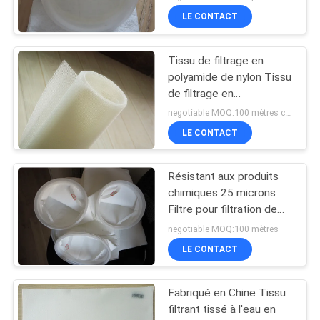
LE CONTACT
Tissu de filtrage en
polyamide de nylon Tissu
de filtrage en
monofilament de
negotiable MOQ:100 mètres carrés
polyamide pour le
LE CONTACT
traitement des minéraux
Résistant aux produits
chimiques 25 microns
Filtre pour filtration de
liquide et longue durée
negotiable MOQ:100 mètres
de vie
LE CONTACT
Fabriqué en Chine Tissu
filtrant tissé à l'eau en