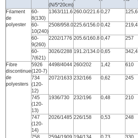
(N/5*20cm)
Filament
60-
1363/111.6
260.0/221.6
0,27
125,6
de
8(130)
polyester
60-
2508/958.0
225.6/156.0
0,42
219,4
10(240)
60-
2202/1776
205.6/160.8
0,47
257
9(260)
60-
3026/2288
191.2/134.0
0,65
342,4
7(621)
Fibre
5926
4498/4044
260/202
1,42
610
discontinue
(120-7)
de
734
2072/1633
232/166
0,62
245
polyesters
(120-
12)
745
1936/730
232/196
0,48
210
(120-
13)
747
2026/1485
226/158
0,53
248
(120-
14)
758
2594/1909
194/134
0,73
330