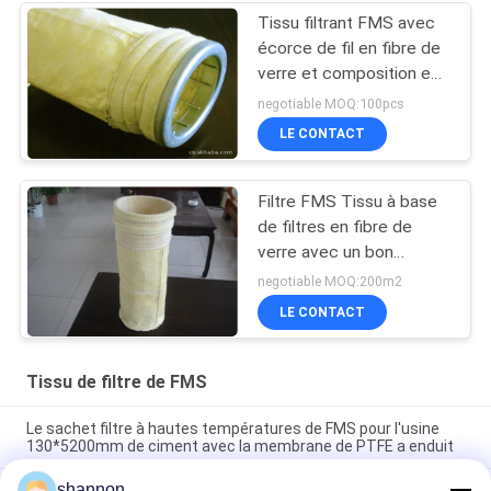
Tissu filtrant FMS avec
écorce de fil en fibre de
verre et composition en
fibres Nomex pour une
negotiable MOQ:100pcs
résistance mécanique et
LE CONTACT
une filtration améliorées
Filtre FMS Tissu à base
de filtres en fibre de
verre avec un bon
rapport et adapté à
negotiable MOQ:200m2
diverses applications de
LE CONTACT
filtration industrielle
Tissu de filtre de FMS
Le sachet filtre à hautes températures de FMS pour l'usine
130*5200mm de ciment avec la membrane de PTFE a enduit
shannon
Sac de collecteur de poussière de sachet filtre à air de FMS