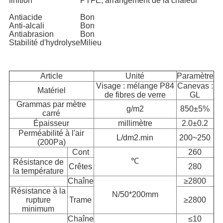
finition
PTFE, arrangement de la chaleur
Antiacide
Bon
Anti-alcali
Bon
Antiabrasion
Bon
Stabilité d'hydrolyse
Milieu
Article
Unité
Paramètre
Visage : mélange P84
Canevas :
Matériel
de fibres de verre
GL
Grammas par mètre
g/m2
850±5%
carré
Épaisseur
millimètre
2.0±0.2
Perméabilité à l'air
L/dm2.min
200~250
(200Pa)
Cont
260
℃
Résistance de
Crêtes
280
la température
Chaîne
≥2800
Résistance à la
N/50*200mm
rupture
Trame
≥2800
minimum
Chaîne
≤10