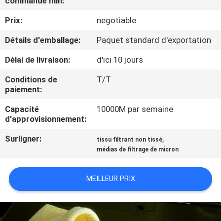
commande min:
D'USINE
Prix:
negotiable
CONTRÔLE
Détails d'emballage:
Paquet standard d'exportation
DE
Délai de livraison:
d'ici 10 jours
QUALITÉ
Conditions de
T/T
paiement:
CONTACTEZ-
Capacité
10000M par semaine
d'approvisionnement:
NOUS
Surligner:
,
tissu filtrant non tissé
médias de filtrage de micron
DEMANDEZ
UNE
MEILLEUR PRIX
CITATION
PLAN