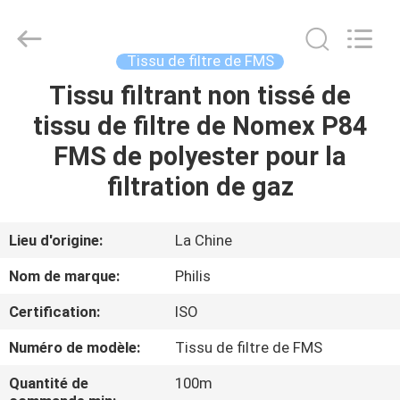
Hangzhou
Philis
Filter
Technology
Co.,
Tissu de filtre de FMS
Ltd..
All
Tissu filtrant non tissé de
MAISON
Rights
Reserved.
tissu de filtre de Nomex P84
DES
FMS de polyester pour la
PRODUITS
filtration de gaz
AU
Lieu d'origine:
La Chine
SUJET
Nom de marque:
Philis
DE
Certification:
ISO
NOUS
Numéro de modèle:
Tissu de filtre de FMS
VISITE
Quantité de
100m