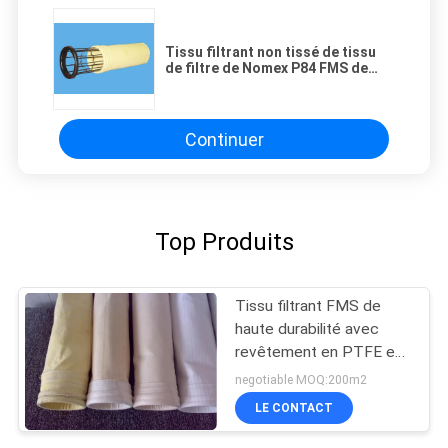
Tissu filtrant non tissé de tissu
de filtre de Nomex P84 FMS de
polyester pour la filtration de gaz
Continuer
Top Produits
Tissu filtrant FMS de
haute durabilité avec
revêtement en PTFE et
composition en fibres
negotiable MOQ:200m2
Nomex adapté à
LE CONTACT
l'industrie métallurgique
et chimique