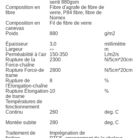
senti 880gsm
Composition en
Fibre d'agrafe de fibre de
fibre
verre, P84 fibre, fibre de
Nomex
Composition en
Fil de fibre de verre
canevas
Poids
880
g/m2
Épaisseur
3,0
millimètre
Largeur
m
<>
Perméabilité à l'air
150-350
L/m2/s
Rupture de la
2300
N/5cm*20cm
Force-chaîne
Rupture Force-de
2800
N/5cm*20cm
trame
Rupture de
8
%
l'Élongation-chaîne
Rupture Élongation-
10
%
de trame
Températures de
fonctionnement
Continu
260
deg. C
Montée subite
280
deg. C
Traitement de
Imprégnation de