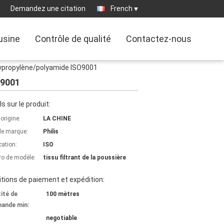
Demandez une citation
French
'usine
Contrôle de qualité
Contactez-nous
polypropylène/polyamide ISO9001
O9001
ls sur le produit:
'origine:
LA CHINE
e marque:
Philis
cation:
ISO
o de modèle:
tissu filtrant de la poussière
tions de paiement et expédition:
ité de
100 mètres
ande min:
negotiable