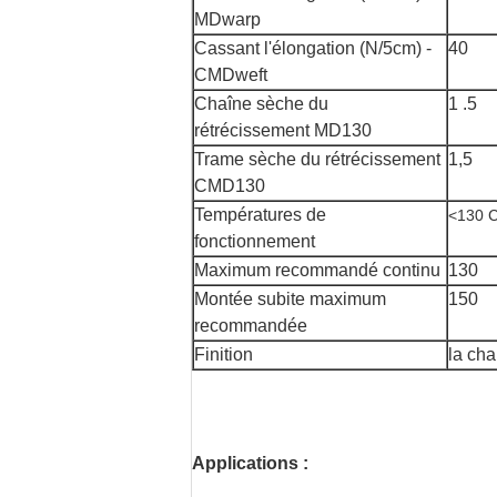
MDwarp
Cassant l'élongation (N/5cm) -
40
CMDweft
Chaîne sèche du
1 .5
rétrécissement MD130
Trame sèche du rétrécissement
1,5
CMD130
Températures de
<130 C
fonctionnement
Maximum recommandé continu
130
Montée subite maximum
150
recommandée
Finition
la ch
Applications :