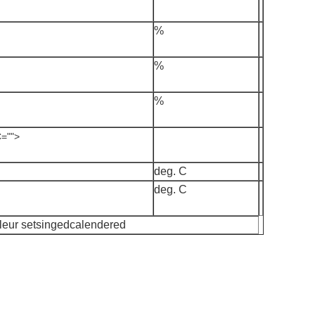
%
%
%
="">
deg. C
deg. C
aleur setsingedcalendered