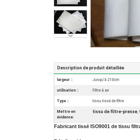
Description de produit détaillée
largeur ::
Jusqu'à 210cm
utilisation ::
Filtre à air
Type ::
tissu tissé de filtre
tissu de filtre-presse
Mettre en
,
évidence:
Fabricant tissé ISO9001 de tissu filt