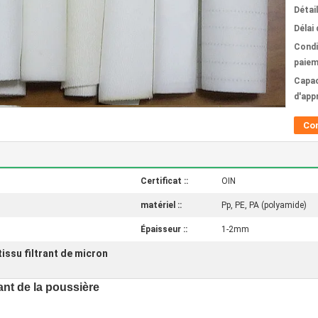
Détai
Délai 
Condi
paiem
Capac
d'app
Co
Certificat ::
OIN
matériel ::
Pp, PE, PA (polyamide)
Épaisseur ::
1-2mm
tissu filtrant de micron
rant de la poussière