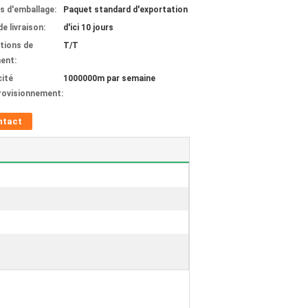
ls d'emballage:
Paquet standard d'exportation
de livraison:
d'ici 10 jours
tions de
T/T
ent:
ité
1000000m par semaine
rovisionnement:
ntact