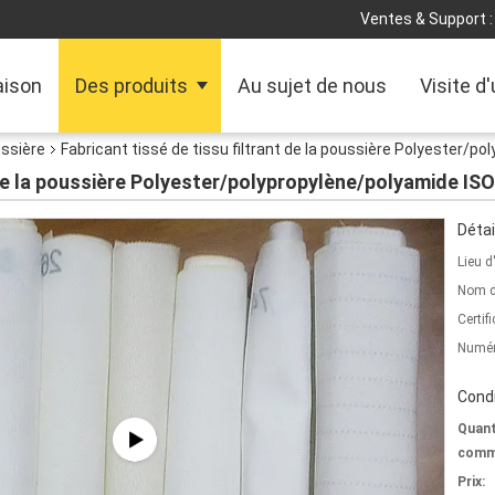
Ventes & Support :
ison
Des produits
Au sujet de nous
Visite d
ussière
Fabricant tissé de tissu filtrant de la poussière Polyester/
t de la poussière Polyester/polypropylène/polyamide IS
Détai
Lieu d
Nom d
Certifi
Numér
Condi
Quant
comm
Prix: