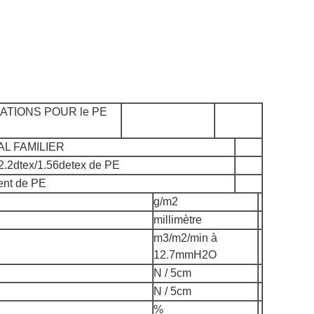
ATIONS POUR le PE
AL FAMILIER
 2.2dtex/1.56detex de PE
ent de PE
g/m2
millimètre
m3/m2/min à
12.7mmH2O
N / 5cm
N / 5cm
%