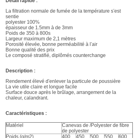
Détail rapide :
La filtration normale de fumée de la température s'est
sentie
polyester 100%
épaisseur de 1.5mm à de 3mm
Poids de 350 à 800s
Largeur maximum de 2,1 mètres
Porosité élevée, bonne perméabilité à l'air
Bonne qualité des prix
Le composé stratifié, diplômés counterchange
Description :
Rendement élevé d'enlever la particule de poussière
La vie utile claire et longue facile
Surface douce après le brûlage, arrangement de la
chaleur, calandrant.
Caractéristiques :
Matériel
Canevas de /Polyester de fibre
de polyester
Poids (g/m2)
400
450
500
550
600