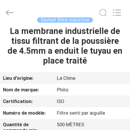
Hangzhou
Philis
Filter
Technology
Co.,
Sachet filtre industriel
Ltd..
All
La membrane industrielle de
MAISON
Rights
Reserved.
tissu filtrant de la poussière
DES
de 4.5mm a enduit le tuyau en
PRODUITS
place traité
AU
Lieu d'origine:
La Chine
SUJET
Nom de marque:
Philis
DE
Certification:
ISO
NOUS
Numéro de modèle:
Filtre senti par aiguille
VISITE
Quantité de
500 MÈTRES