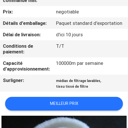
commande min:
D'USINE
Prix:
negotiable
CONTRÔLE
Détails d'emballage:
Paquet standard d'exportation
DE
Délai de livraison:
d'ici 10 jours
QUALITÉ
Conditions de
T/T
paiement:
CONTACTEZ-
Capacité
100000m par semaine
d'approvisionnement:
NOUS
Surligner:
,
médias de filtrage lavables
tissu tissé de filtre
DEMANDEZ
UNE
MEILLEUR PRIX
CITATION
PLAN