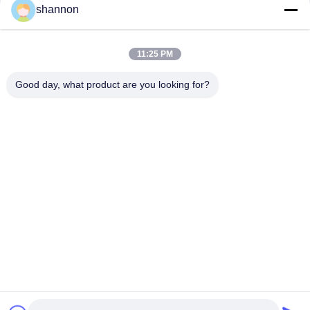
shannon
Le polyester PTFE de sac de tissu filtrant d'usine de ciment a
enduit des 130 - 150 degrés industriel
11:25 PM
Nylon acrylique senti par aiguille de sachets filtre de micron de
micron pour la filtration de la poussière/air
Good day, what product are you looking for?
Catégories populaires
Tous
Tissu Filtrant De La 
Tissu De Fibre De 
Poussière
Verre
Tissu Filtrant De 
Accessoires De 
Micron
Filtre-Presse
Sachet Filtre 
Maille De Filtre De 
Industriel
Micron
Cage De Filtre À 
Tissu Filtrant De 
Manches
PTFE