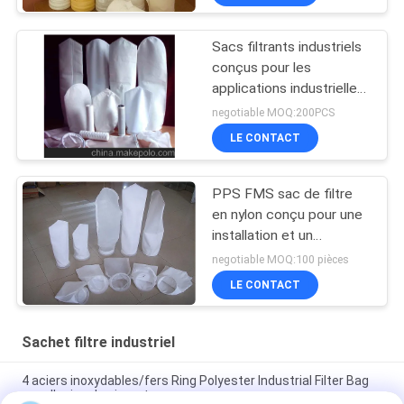
tissus et aux besoins des
clients
Sacs filtrants industriels
conçus pour les
applications industrielles
de filtration de l'air et des
negotiable MOQ:200PCS
liquides avec résistance
LE CONTACT
et options de collage
configurables
PPS FMS sac de filtre
en nylon conçu pour une
installation et un
remplacement faciles
negotiable MOQ:100 pièces
dans divers équipements
LE CONTACT
de collecte et de
filtration des poussières
industrielles
Sachet filtre industriel
4 aciers inoxydables/fers Ring Polyester Industrial Filter Bag
pour l'usine de ciment