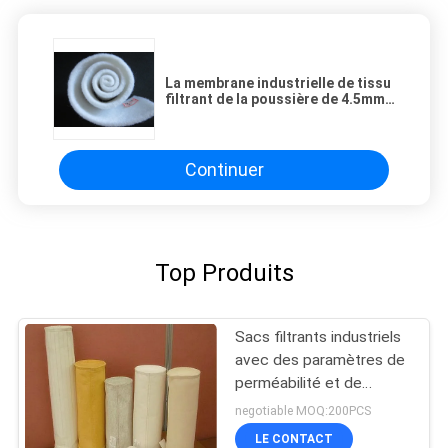
La membrane industrielle de tissu
filtrant de la poussière de 4.5mm
a enduit le tuyau en place traité
Continuer
Top Produits
Sacs filtrants industriels
avec des paramètres de
perméabilité et de
résistance à l'air adaptés
negotiable MOQ:200PCS
aux différents types de
LE CONTACT