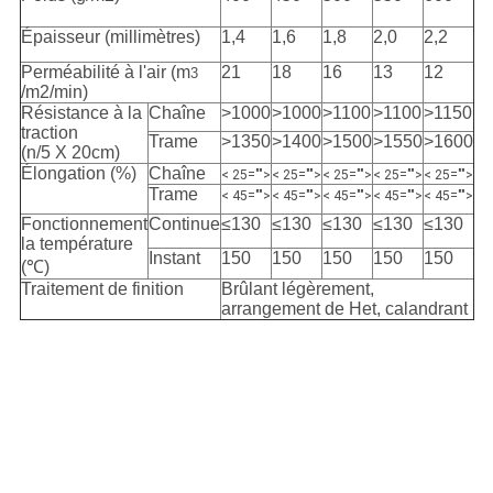
Épaisseur (millimètres)
1,4
1,6
1,8
2,0
2,2
Perméabilité à l'air (m
21
18
16
13
12
3
/m2/min)
Résistance à la
Chaîne
>1000
>1000
>1100
>1100
>1150
traction
Trame
>1350
>1400
>1500
>1550
>1600
(n/5 X 20cm)
Élongation (%)
Chaîne
< 25="">
< 25="">
< 25="">
< 25="">
< 25="">
Trame
< 45="">
< 45="">
< 45="">
< 45="">
< 45="">
Fonctionnement
Continue
≤130
≤130
≤130
≤130
≤130
la température
Instant
150
150
150
150
150
(℃)
Traitement de finition
Brûlant légèrement,
arrangement de Het, calandrant